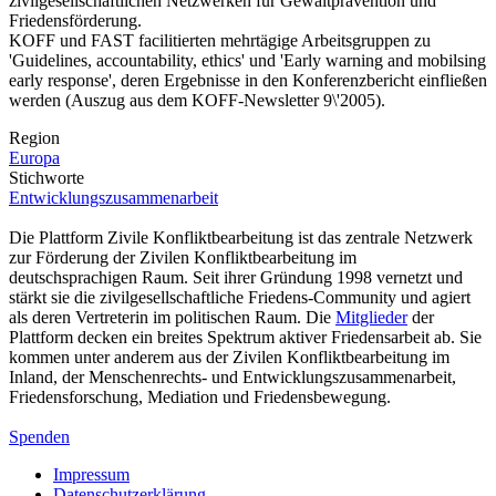
zivilgesellschaftlichen Netzwerken für Gewaltprävention und
Friedensförderung.
KOFF und FAST facilitierten mehrtägige Arbeitsgruppen zu
'Guidelines, accountability, ethics' und 'Early warning and mobilsing
early response', deren Ergebnisse in den Konferenzbericht einfließen
werden (Auszug aus dem KOFF-Newsletter 9\'2005).
Region
Europa
Stichworte
Entwicklungszusammenarbeit
Die Plattform Zivile Konfliktbearbeitung ist das zentrale Netzwerk
zur Förderung der Zivilen Konfliktbearbeitung im
deutschsprachigen Raum. Seit ihrer Gründung 1998 vernetzt und
stärkt sie die zivilgesellschaftliche Friedens-Community und agiert
als deren Vertreterin im politischen Raum. Die
Mitglieder
der
Plattform decken ein breites Spektrum aktiver Friedensarbeit ab. Sie
kommen unter anderem aus der Zivilen Konfliktbearbeitung im
Inland, der Menschenrechts- und Entwicklungszusammenarbeit,
Friedensforschung, Mediation und Friedensbewegung.
Spenden
Impressum
Datenschutzerklärung