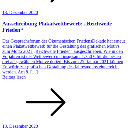
13. Dezember 2020
Ausschreibung Plakatwettbewerb: „Reichweite
Frieden“
Das Gesprächsforum der Ökumenischen FriedensDekade hat erneut
einen Plakatwettbewerb für die Gestaltung des grafischen Motivs
zum Motto 2021 „Reichweite Frieden“ ausgeschrieben. Wie in den
Vorjahren ist der Wettbewerb mit insgesamt 1.750 € für die besten
drei ausgewählten Motive dotiert. Bis zum 25. Januar 2021 können
Entwürfe zur grafischen Gestaltung des Jahresmottos eingereicht
werden. Am 8. […]
Beitrag lesen
13. Dezember 2020