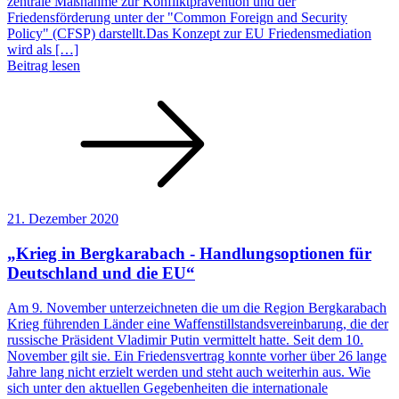
zentrale Maßnahme zur Konfliktprävention und der
Friedensförderung unter der "Common Foreign and Security
Policy" (CFSP) darstellt.Das Konzept zur EU Friedensmediation
wird als […]
Beitrag lesen
21. Dezember 2020
„Krieg in Bergkarabach - Handlungsoptionen für
Deutschland und die EU“
Am 9. November unterzeichneten die um die Region Bergkarabach
Krieg führenden Länder eine Waffenstillstandsvereinbarung, die der
russische Präsident Vladimir Putin vermittelt hatte. Seit dem 10.
November gilt sie. Ein Friedensvertrag konnte vorher über 26 lange
Jahre lang nicht erzielt werden und steht auch weiterhin aus. Wie
sich unter den aktuellen Gegebenheiten die internationale