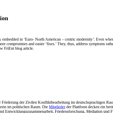
tion
deeply embedded in ‘Euro- North American – centric modernity’. Even when 
 more compromises and easier ‘fixes.’ They, thus, address symptoms rather
w FriEnt blog article.
ur Förderung der Zivilen Konfliktbearbeitung im deutschsprachigen Raum
eterin im politischen Raum. Die
Mitglieder
der Plattform decken ein bre
- und Entwicklungszusammenarbeit, Friedensforschung, Mediation und 