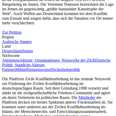
Bürgerkrieg im Jemen. Die Vereinten Nationen bezeichnen die Lage
im Jemen als gegenwärtig „größte humanitäre Katastrophe der
Welt“. Auch Waffen aus Deutschland kommen bei dem Konflikt
zum Einsatz und sorgen dafür, dass sich die Situation vor Ort immer
mehr verschlechtert.
Zur Petition
Region
Arabische Staaten
Land
Deutschland
Jemen
Stichworte
Abrüstung
Akteure, Organisationen, Netzwerke der ZKB
Deutsche
Politik, Staatliche Akteure,
Parteien
Militär
Rüstungsexport
Sicherheitspolitik
Die Plattform Zivile Konfliktbearbeitung ist das zentrale Netzwerk
zur Förderung der Zivilen Konfliktbearbeitung im
deutschsprachigen Raum. Seit ihrer Gründung 1998 vernetzt und
stärkt sie die zivilgesellschaftliche Friedens-Community und agiert
als deren Vertreterin im politischen Raum. Die
Mitglieder
der
Plattform decken ein breites Spektrum aktiver Friedensarbeit ab. Sie
kommen unter anderem aus der Zivilen Konfliktbearbeitung im
Inland, der Menschenrechts- und Entwicklungszusammenarbeit,