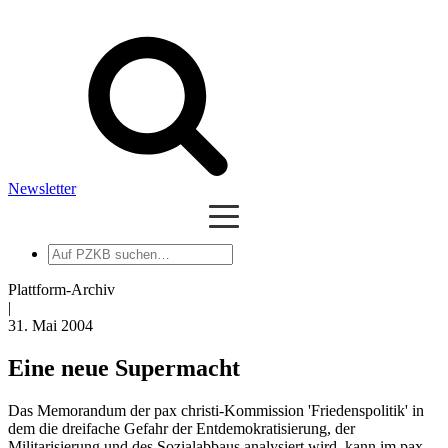
Newsletter
Auf
PZKB
suchen
Plattform-Archiv
|
31. Mai 2004
Eine neue Supermacht
Das Memorandum der pax christi-Kommission 'Friedenspolitik' in
dem die dreifache Gefahr der Entdemokratisierung, der
Militarisierung und des Sozialabbaus analysiert wird, kann im pax