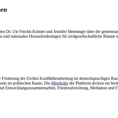
nen
hten Dr. Ute Finckh-Krämer und Jennifer Menninger über die gemeinsam
n und nationalen Herausforderungen für zivilgesellschaftliche Räume u
ur Förderung der Zivilen Konfliktbearbeitung im deutschsprachigen Raum
eterin im politischen Raum. Die
Mitglieder
der Plattform decken ein bre
- und Entwicklungszusammenarbeit, Friedensforschung, Mediation und 