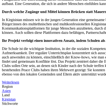
aufbaut. Eine Generation, die sich in andere Menschen einfühlen kann 
Durch welche Zugänge und Mittel können Brücken statt Mauern
In Kirgisistan müssen wir in der jungen Generation eine gemeinsame bü
Bürger:innen des multiethnischen und multikonfessionellen Kirgisistans
Kommunikationsplattformen für junge Menschen anzubieten, durch die
können. Auch sollten diese Plattformen dazu befähigen, Partnerschaf
Ihr Projekt verfolgt einen innovativen Ansatz, indem Schulen al
Die Schule ist die wichtigste Institution, in der die sozialen Kompe
Aufmerksamkeit. Der reguläre Unterrichtsplan konzentriert sich aussc
auch anwenden zu können, einschließlich der Know-hows, wie man er
findet und gemeinsam Konflikte löst. Das Projekt zentriert daher di
Clubs sollen Orte sein, an denen sich Kinder nach der Schule treffe
bestehenden Peace Clubs haben ihren Mehrwert gezeigt: Sie konnten i
ebenso von den lokalen Gemeinden und Eltern aktiv unterstützt wurden.
Weiterlesen
Region
Asien
Land
Kirgistan
Stichworte