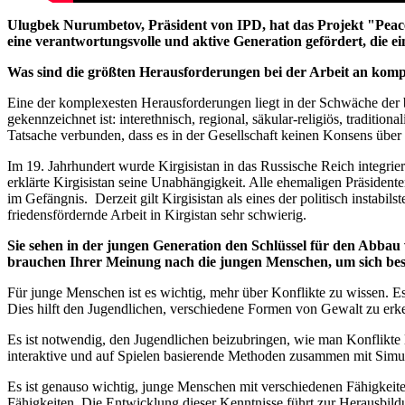
Ulugbek Nurumbetov, Präsident von IPD, hat das Projekt "Peace
eine verantwortungsvolle und aktive Generation gefördert, die ein 
Was sind die größten Herausforderungen bei der Arbeit an kom
Eine der komplexesten Herausforderungen liegt in der Schwäche der bü
gekennzeichnet ist: interethnisch, regional, säkular-religiös, traditi
Tatsache verbunden, dass es in der Gesellschaft keinen Konsens über d
Im 19. Jahrhundert wurde Kirgisistan in das Russische Reich inte
erklärte Kirgisistan seine Unabhängigkeit. Alle ehemaligen Präsidente
im Gefängnis. Derzeit gilt Kirgisistan als eines der politisch instabil
friedensfördernde Arbeit in Kirgistan sehr schwierig.
Sie sehen in der jungen Generation den Schlüssel für den Abba
brauchen Ihrer Meinung nach die jungen Menschen, um sich bes
Für junge Menschen ist es wichtig, mehr über Konflikte zu wissen. Es 
Dies hilft den Jugendlichen, verschiedene Formen von Gewalt zu er
Es ist notwendig, den Jugendlichen beizubringen, wie man Konflikte 
interaktive und auf Spielen basierende Methoden zusammen mit Simul
Es ist genauso wichtig, junge Menschen mit verschiedenen Fähigkeit
Fähigkeiten. Die Entwicklung dieser Kenntnisse führt zur Herausbild