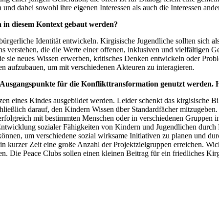
und dabei sowohl ihre eigenen Interessen als auch die Interessen andere
 in diesem Kontext gebaut werden?
rgerliche Identität entwickeln. Kirgisische Jugendliche sollten sich al
 verstehen, die die Werte einer offenen, inklusiven und vielfältigen Ge
 sie neues Wissen erwerben, kritisches Denken entwickeln oder Problem
ten aufzubauen, um mit verschiedenen Akteuren zu interagieren.
s Ausgangspunkte für die Konflikttransformation genutzt werden. 
tenzen eines Kindes ausgebildet werden. Leider schenkt das kirgisische
hließlich darauf, den Kindern Wissen über Standardfächer mitzugeben. I
folgreich mit bestimmten Menschen oder in verschiedenen Gruppen int
e Entwicklung sozialer Fähigkeiten von Kindern und Jugendlichen durc
n können, um verschiedene sozial wirksame Initiativen zu planen und du
n kurzer Zeit eine große Anzahl der Projektzielgruppen erreichen. Wic
 Die Peace Clubs sollen einen kleinen Beitrag für ein friedliches Kirgi