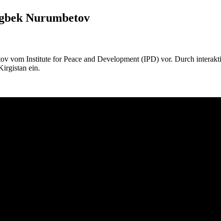
ugbek Nurumbetov
 vom Institute for Peace and Development (IPD) vor. Durch interaktive,
irgistan ein.