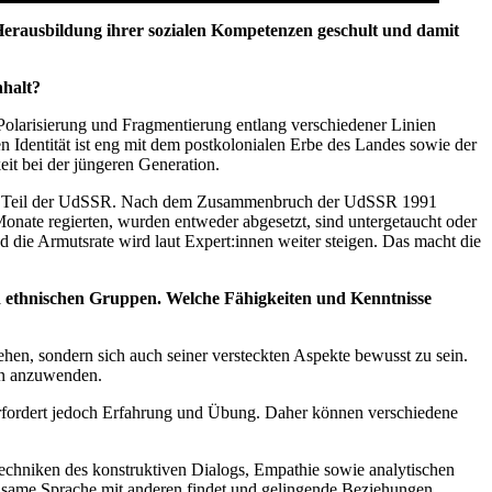
Herausbildung ihrer sozialen Kompetenzen geschult und damit
nhalt?
e Polarisierung und Fragmentierung entlang verschiedener Linien
hen Identität ist eng mit dem postkolonialen Erbe des Landes sowie der
eit bei der jüngeren Generation.
 Land Teil der UdSSR. Nach dem Zusammenbruch der UdSSR 1991
 Monate regierten, wurden entweder abgesetzt, sind untergetaucht oder
 und die Armutsrate wird laut Expert:innen weiter steigen. Das macht die
nd ethnischen Gruppen. Welche Fähigkeiten und Kenntnisse
tehen, sondern sich auch seiner versteckten Aspekte bewusst zu sein.
en anzuwenden.
g erfordert jedoch Erfahrung und Übung. Daher können verschiedene
echniken des konstruktiven Dialogs, Empathie sowie analytischen
einsame Sprache mit anderen findet und gelingende Beziehungen