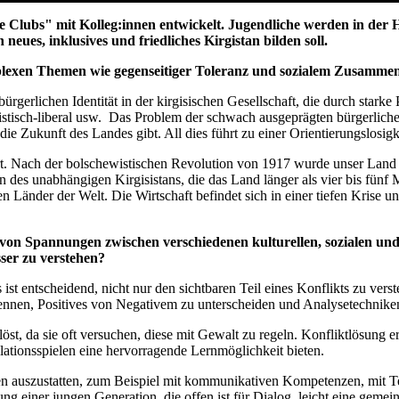
 Clubs" mit Kolleg:innen entwickelt. Jugendliche werden in der 
neues, inklusives und friedliches Kirgistan bilden soll.
plexen Themen wie gegenseitiger Toleranz und sozialem Zusamme
rgerlichen Identität in der kirgisischen Gesellschaft, die durch stark
onalistisch-liberal usw. Das Problem der schwach ausgeprägten bürgerlic
ie Zukunft des Landes gibt. All dies führt zu einer Orientierungslosigk
griert. Nach der bolschewistischen Revolution von 1917 wurde unser
n des unabhängigen Kirgisistans, die das Land länger als vier bis fünf
sten Länder der Welt. Die Wirtschaft befindet sich in einer tiefen Krise
u von Spannungen zwischen verschiedenen kulturellen, sozialen u
ser zu verstehen?
ist entscheidend, nicht nur den sichtbaren Teil eines Konflikts zu vers
kennen, Positives von Negativem zu unterscheiden und Analysetechnik
löst, da sie oft versuchen, diese mit Gewalt zu regeln. Konfliktlösun
ationsspielen eine hervorragende Lernmöglichkeit bieten.
en auszustatten, zum Beispiel mit kommunikativen Kompetenzen, mit T
ung einer jungen Generation, die offen ist für Dialog, leicht eine gem