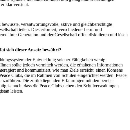
r klar versteht.
s bewusste, verantwortungsvolle, aktive und gleichberechtigte
sellschaft teilen. Dies erfordert, verschiedene Lern- und
e ihrer Generation und der Gesellschaft offen diskutieren und lösen
Hat sich dieser Ansatz bewährt?
 Bildungssystem der Entwicklung solcher Fähigkeiten wenig
hnen sollte jedoch vermittelt werden, die erhaltenen Informationen
eragiert und kommuniziert, wie man Ziele erreicht, einen Konsens
h Peace Clubs, die im Rahmen von Schulen eingerichtet werden. Peace
rchzuführen. Die zurückliegenden Erfahrungen mit den bereits
htig ist auch, dass die Peace Clubs neben den Schulverwaltungen
stan leisten.