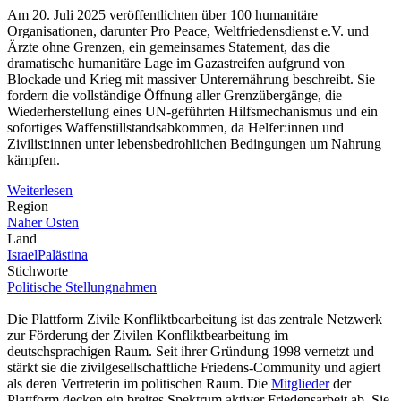
Am 20. Juli 2025 veröffentlichten über 100 humanitäre
Organisationen, darunter Pro Peace, Weltfriedensdienst e.V. und
Ärzte ohne Grenzen, ein gemeinsames Statement, das die
dramatische humanitäre Lage im Gazastreifen aufgrund von
Blockade und Krieg mit massiver Unterernährung beschreibt. Sie
fordern die vollständige Öffnung aller Grenzübergänge, die
Wiederherstellung eines UN-geführten Hilfsmechanismus und ein
sofortiges Waffenstillstandsabkommen, da Helfer:innen und
Zivilist:innen unter lebensbedrohlichen Bedingungen um Nahrung
kämpfen.
Weiterlesen
Region
Naher Osten
Land
Israel
Palästina
Stichworte
Politische Stellungnahmen
Die Plattform Zivile Konfliktbearbeitung ist das zentrale Netzwerk
zur Förderung der Zivilen Konfliktbearbeitung im
deutschsprachigen Raum. Seit ihrer Gründung 1998 vernetzt und
stärkt sie die zivilgesellschaftliche Friedens-Community und agiert
als deren Vertreterin im politischen Raum. Die
Mitglieder
der
Plattform decken ein breites Spektrum aktiver Friedensarbeit ab. Sie