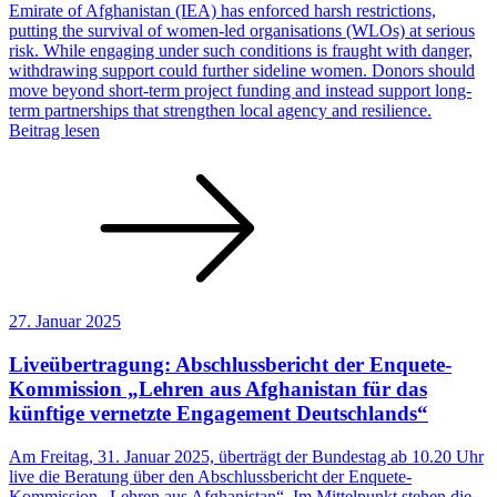
Emirate of Afghanistan (IEA) has enforced harsh restrictions,
putting the survival of women-led organisations (WLOs) at serious
risk. While engaging under such conditions is fraught with danger,
withdrawing support could further sideline women. Donors should
move beyond short-term project funding and instead support long-
term partnerships that strengthen local agency and resilience.
Beitrag lesen
27. Januar 2025
Liveübertragung: Abschlussbericht der Enquete-
Kommission „Lehren aus Afghanistan für das
künftige vernetzte Engagement Deutschlands“
Am Freitag, 31. Januar 2025, überträgt der Bundestag ab 10.20 Uhr
live die Beratung über den Abschlussbericht der Enquete-
Kommission „Lehren aus Afghanistan“. Im Mittelpunkt stehen die