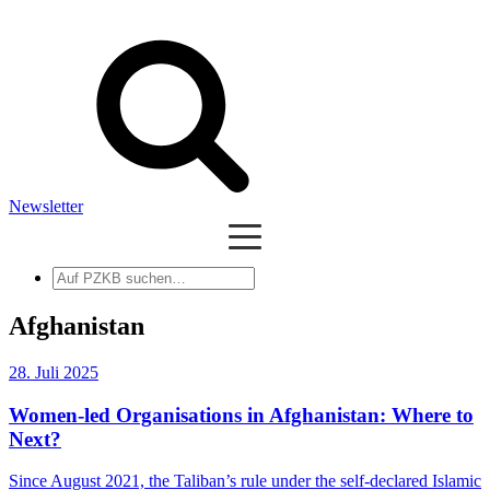
Newsletter
Auf
PZKB
suchen
Afghanistan
28. Juli 2025
Women-led Organisations in Afghanistan: Where to
Next?
Since August 2021, the Taliban’s rule under the self-declared Islamic