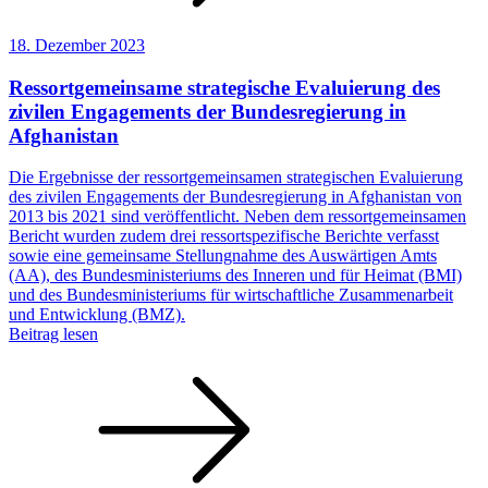
18. Dezember 2023
Ressortgemeinsame strategische Evaluierung des
zivilen Engagements der Bundesregierung in
Afghanistan
Die Ergebnisse der ressortgemeinsamen strategischen Evaluierung
des zivilen Engagements der Bundesregierung in Afghanistan von
2013 bis 2021 sind veröffentlicht. Neben dem ressortgemeinsamen
Bericht wurden zudem drei ressortspezifische Berichte verfasst
sowie eine gemeinsame Stellungnahme des Auswärtigen Amts
(AA), des Bundesministeriums des Inneren und für Heimat (BMI)
und des Bundesministeriums für wirtschaftliche Zusammenarbeit
und Entwicklung (BMZ).
Beitrag lesen