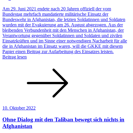
Am 29. Juni 2021 endete nach 20 Jahren offiziell der vom
Bundestag mehrfach mandatierte militärische Einsatz der
Bundeswehr in Afghanistan, die letzten Soldatinnen und Soldaten
wurden mit der Evakuierung am 26. August abgezogen. Aus der
bleibenden Verbundenheit mit den Menschen in Afghanistan, der
Verantwortung gegenüber Soldatinnen und Soldaten und zivilen
Einsatzkräften und im Sinne einer notwendigen Nacharbeit für alle
die in Afghanistan im Einsatz waren, will die GKKE mit diesem
Papier einen Beitrag zur Aufarbeitung des Einsatzes leisten.
Beitrag lesen
10. Oktober 2022
Ohne Dialog mit den Taliban bewegt sich nichts in
Afghanistan