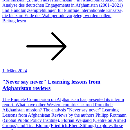
Analyse des deutschen Engagements in Afghanistan (2001–2021)
und Handlungsempfehlungen für künftige internationale Einsätze,
die bis zum Ende der Wahlperiode vorgelegt werden sollen.
Beitrag lesen
1. März 2024
"Never say never" Learning lessons from
Afghanistan reviews
The Enquete Commission on Afghanistan has presented its interim
report. What have other Western countries learned from their
Afghanistan mission? The analysis "Never say never" Learning
Lessons from Afghanistan Reviews by the authors Philipp Rotmann
(Global Public Policy Institute), Florian Weigand (Centre on Armed
Groups) and Tina Blohm (Friedrich-Ebert-Stiftung) explores these