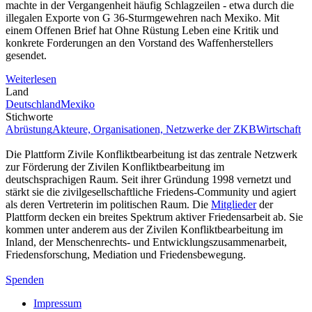
machte in der Vergangenheit häufig Schlagzeilen - etwa durch die
illegalen Exporte von G 36-Sturmgewehren nach Mexiko. Mit
einem Offenen Brief hat Ohne Rüstung Leben eine Kritik und
konkrete Forderungen an den Vorstand des Waffenherstellers
gesendet.
Weiterlesen
Land
Deutschland
Mexiko
Stichworte
Abrüstung
Akteure, Organisationen, Netzwerke der ZKB
Wirtschaft
Die Plattform Zivile Konfliktbearbeitung ist das zentrale Netzwerk
zur Förderung der Zivilen Konfliktbearbeitung im
deutschsprachigen Raum. Seit ihrer Gründung 1998 vernetzt und
stärkt sie die zivilgesellschaftliche Friedens-Community und agiert
als deren Vertreterin im politischen Raum. Die
Mitglieder
der
Plattform decken ein breites Spektrum aktiver Friedensarbeit ab. Sie
kommen unter anderem aus der Zivilen Konfliktbearbeitung im
Inland, der Menschenrechts- und Entwicklungszusammenarbeit,
Friedensforschung, Mediation und Friedensbewegung.
Spenden
Impressum