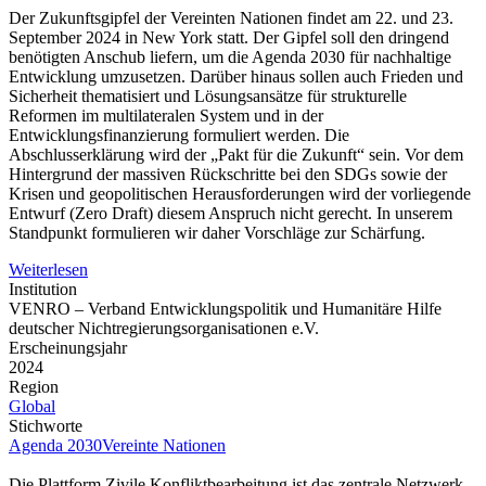
Der Zukunftsgipfel der Vereinten Nationen findet am 22. und 23.
September 2024 in New York statt. Der Gipfel soll den dringend
benötigten Anschub liefern, um die Agenda 2030 für nachhaltige
Entwicklung umzusetzen. Darüber hinaus sollen auch Frieden und
Sicherheit thematisiert und Lösungsansätze für strukturelle
Reformen im multilateralen System und in der
Entwicklungsfinanzierung formuliert werden. Die
Abschlusserklärung wird der „Pakt für die Zukunft“ sein. Vor dem
Hintergrund der massiven Rückschritte bei den SDGs sowie der
Krisen und geopolitischen Herausforderungen wird der vorliegende
Entwurf (Zero Draft) diesem Anspruch nicht gerecht. In unserem
Standpunkt formulieren wir daher Vorschläge zur Schärfung.
Weiterlesen
Institution
VENRO – Verband Entwicklungspolitik und Humanitäre Hilfe
deutscher Nichtregierungsorganisationen e.V.
Erscheinungsjahr
2024
Region
Global
Stichworte
Agenda 2030
Vereinte Nationen
Die Plattform Zivile Konfliktbearbeitung ist das zentrale Netzwerk