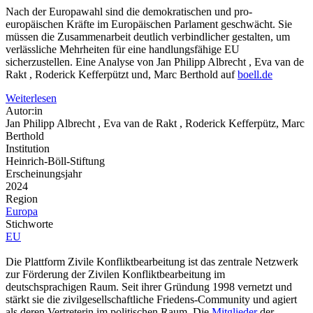
Nach der Europawahl sind die demokratischen und pro-
europäischen Kräfte im Europäischen Parlament geschwächt. Sie
müssen die Zusammenarbeit deutlich verbindlicher gestalten, um
verlässliche Mehrheiten für eine handlungsfähige EU
sicherzustellen. Eine Analyse von Jan Philipp Albrecht , Eva van de
Rakt , Roderick Kefferpützt und, Marc Berthold auf
boell.de
Weiterlesen
Autor:in
Jan Philipp Albrecht , Eva van de Rakt , Roderick Kefferpütz, Marc
Berthold
Institution
Heinrich-Böll-Stiftung
Erscheinungsjahr
2024
Region
Europa
Stichworte
EU
Die Plattform Zivile Konfliktbearbeitung ist das zentrale Netzwerk
zur Förderung der Zivilen Konfliktbearbeitung im
deutschsprachigen Raum. Seit ihrer Gründung 1998 vernetzt und
stärkt sie die zivilgesellschaftliche Friedens-Community und agiert
als deren Vertreterin im politischen Raum. Die
Mitglieder
der