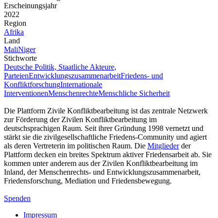
Erscheinungsjahr
2022
Region
Afrika
Land
Mali
Niger
Stichworte
Deutsche Politik, Staatliche Akteure,
Parteien
Entwicklungszusammenarbeit
Friedens- und
Konfliktforschung
Internationale
Interventionen
Menschenrechte
Menschliche Sicherheit
Die Plattform Zivile Konfliktbearbeitung ist das zentrale Netzwerk
zur Förderung der Zivilen Konfliktbearbeitung im
deutschsprachigen Raum. Seit ihrer Gründung 1998 vernetzt und
stärkt sie die zivilgesellschaftliche Friedens-Community und agiert
als deren Vertreterin im politischen Raum. Die
Mitglieder
der
Plattform decken ein breites Spektrum aktiver Friedensarbeit ab. Sie
kommen unter anderem aus der Zivilen Konfliktbearbeitung im
Inland, der Menschenrechts- und Entwicklungszusammenarbeit,
Friedensforschung, Mediation und Friedensbewegung.
Spenden
Impressum