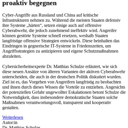
proaktiv begegnen
Cyber-Angriffe aus Russland und China auf kritische
Infrastrukturen nehmen zu. Während die meisten Staaten defensiv
ihre Systeme „härten“, setzen einige auch auf offensive
Cyberabwehr, die jedoch zunehmend ineffektiv wird. Angreifer
können gestörte Systeme schnell ersetzen, weshalb Staaten
langfristige offensive Strategien entwickeln. Diese beinhalten das
Eindringen in gegnerische IT-Systeme in Friedenszeiten, um
Angriffsstrategien zu antizipieren und eigene Schutzmaßnahmen
abzuleiten.
Cybersicherheitsexperte Dr. Matthias Schulze erläutert, wie sich
diese neuen Ansätze von älteren Varianten der aktiven Cyberabwehr
unterscheiden, die auch in der deutschen Politik diskutiert wurden.
Ziel ist es, das Vorgehen von Angreifern langfristig zu beobachten
und ihnen durch dieses Wissen die Vorteile zu entziehen. Angesichts
der potenziellen Gefahr ungewollter Eskalationen betont Schulze die
Notwendigkeit, dass insbesondere demokratische Staaten solche
Maßnahmen verantwortungsvoll, transparent und kooperativ
gestalten.
Weiterlesen
Autor:in
Dr. Matthias Schulze