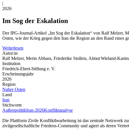
|
2026
Im Sog der Eskalation
Der IPG‑Journal‑Artikel „Im Sog der Eskalation“ von Ralf Melzer, M
Osten, wie der Krieg gegen den Iran die Region an den Rand eines gr
Weiterlesen
Autor:in
Ralf Melzer, Merin Abbass, Friederike Stolleis, Almut Wieland‑Karimi
Institution
Friedrich-Ebert-Stiftung e. V.
Erscheinungsjahr
2026
Region
Naher Osten
Land
Iran
Stichworte
Außenpolitik
Iran-2026
Konfliktanalyse
Die Plattform Zivile Konfliktbearbeitung ist das zentrale Netzwerk z
zivilgesellschaftliche Friedens-Community und agiert als deren Vertr