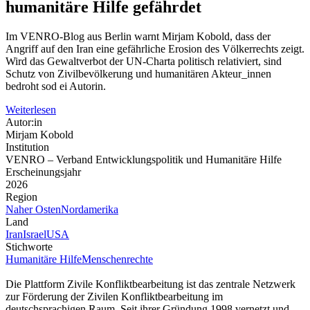
humanitäre Hilfe gefährdet
Im VENRO-Blog aus Berlin warnt Mirjam Kobold, dass der
Angriff auf den Iran eine gefährliche Erosion des Völkerrechts zeigt.
Wird das Gewaltverbot der UN-Charta politisch relativiert, sind
Schutz von Zivilbevölkerung und humanitären Akteur_innen
bedroht sod ei Autorin.
Weiterlesen
Autor:in
Mirjam Kobold
Institution
VENRO – Verband Entwicklungspolitik und Humanitäre Hilfe
Erscheinungsjahr
2026
Region
Naher Osten
Nordamerika
Land
Iran
Israel
USA
Stichworte
Humanitäre Hilfe
Menschenrechte
Die Plattform Zivile Konfliktbearbeitung ist das zentrale Netzwerk
zur Förderung der Zivilen Konfliktbearbeitung im
deutschsprachigen Raum. Seit ihrer Gründung 1998 vernetzt und