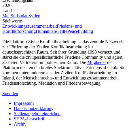
Erscheinungsjahr
2026
Land
Mali
Südsudan
Syrien
Stichworte
Entwicklungszusammenarbeit
Friedens- und
Konfliktforschung
Humanitäre Hilfe
Peacebuilding
Die Plattform Zivile Konfliktbearbeitung ist das zentrale Netzwerk
zur Förderung der Zivilen Konfliktbearbeitung im
deutschsprachigen Raum. Seit ihrer Gründung 1998 vernetzt und
stärkt sie die zivilgesellschaftliche Friedens-Community und agiert
als deren Vertreterin im politischen Raum. Die
Mitglieder
der
Plattform decken ein breites Spektrum aktiver Friedensarbeit ab. Sie
kommen unter anderem aus der Zivilen Konfliktbearbeitung im
Inland, der Menschenrechts- und Entwicklungszusammenarbeit,
Friedensforschung, Mediation und Friedensbewegung.
Spenden
Impressum
Datenschutzerklärung
Stellenangebot einreichen
SEPA-Lastschrift
Archiv