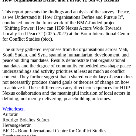
This report presents the findings and analysis of the survey “Peace,
as we Understand it: How Organisations Define and Pursue It”,
conducted under the framework of the BMZ-funded project
“Shifting Power: How can HDP Nexus Actors Work Towards
Locally Led Peace?” (2025-2027) at the Bonn International Centre
for Conflict Studies (bicc).
The survey gathered responses from 83 organisations across Mali,
South Sudan, and Syria spanning humanitarian, development, and
peacebuilding mandates. Results demonstrate that organisational
mandates and the degree of community embeddedness shape peace
understandings and activity priorities at least as much as conflict
context. They further suggest that a shared vocabulary of peace does
not necessarily produce shared goals or theories of change on how
to achieve it. These differences carry direct consequences for HDP
Nexus collaboration and the meaningful inclusion of local actors in
defining, not merely delivering, peacebuilding outcomes.
Weiterlesen
Autor:in
Rodrigo Bolaños Suárez
Herausgeber:in
BICC - Bonn International Centre for Conflict Studies