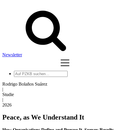
Newsletter
Auf
PZKB
suchen
Rodrigo Bolaños Suárez
|
Studie
|
2026
Peace, as We Understand It
How Organisations Define and Pursue It. Survey Results