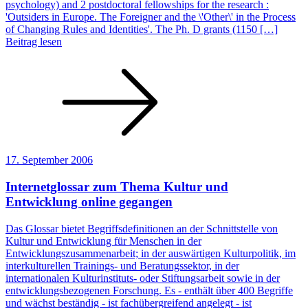
psychology) and 2 postdoctoral fellowships for the research :
'Outsiders in Europe. The Foreigner and the \'Other\' in the Process
of Changing Rules and Identities'. The Ph. D grants (1150 […]
Beitrag lesen
17. September 2006
Internetglossar zum Thema Kultur und
Entwicklung online gegangen
Das Glossar bietet Begriffsdefinitionen an der Schnittstelle von
Kultur und Entwicklung für Menschen in der
Entwicklungszusammenarbeit; in der auswärtigen Kulturpolitik, im
interkulturellen Trainings- und Beratungssektor, in der
internationalen Kulturinstituts- oder Stiftungsarbeit sowie in der
entwicklungsbezogenen Forschung. Es - enthält über 400 Begriffe
und wächst beständig - ist fachübergreifend angelegt - ist