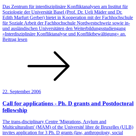
Das Zentrum für interdisziplinäre Konfliktanalysen am Institut für
Soziologie der Universität Basel (Prof. Dr. Ueli Mäder und Dr.
Edith Marfurt Gerber) bietet in Kooperation mit der Fachhochschule
für Soziale Arbeit der Fachhochschule Nordwestschweiz sowie in-
und ausländischen Universitäten den Weiterbildungsstudiengang
«Interdisziplinäre Konfliktanalyse und Konfliktbewältigung» an.
Beitrag lesen
22. September 2006
Call for applications - Ph. D grants and Postdoctoral
fellowship
The trans-disciplinary Centre 'Migrations, Asylum and
Multiculturalism' (MAM) of the Université libre de Bruxelles (ULB)
invites application for 3 Ph. D grants (law, anthropology, social