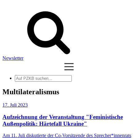
Newsletter
Auf
PZKB
suchen
Multilateralismus
17. Juli 2023
Aufzeichnung der Veranstaltung "Feministische
Außenpolitik: Härtefall Ukraine"
Am 11. Juli diskutierte der Co-Vorsitzende des Sprecher*innenrats