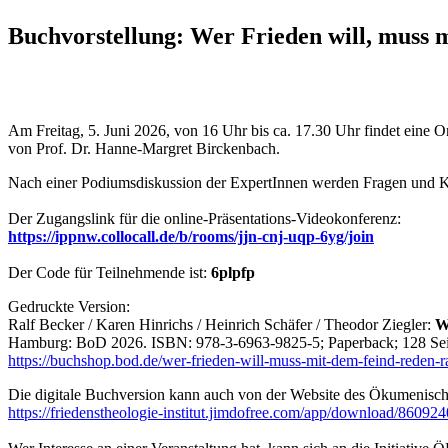
Buchvorstellung: Wer Frieden will, muss 
Am Freitag, 5. Juni 2026, von 16 Uhr bis ca. 17.30 Uhr findet eine O
von Prof. Dr. Hanne-Margret Birckenbach.
Nach einer Podiumsdiskussion der ExpertInnen werden Fragen und 
Der Zugangslink für die online-Präsentations-Videokonferenz:
https://ippnw.collocall.de/b/rooms/jjn-cnj-uqp-6yg/join
Der Code für Teilnehmende ist:
6plpfp
Gedruckte Version:
Ralf Becker / Karen Hinrichs / Heinrich Schäfer / Theodor Ziegler:
W
Hamburg: BoD 2026. ISBN: 978-3-6963-9825-5; Paperback; 128 Seit
https://buchshop.bod.de/wer-frieden-will-muss-mit-dem-feind-reden
Die digitale Buchversion kann auch von der Website des Ökumenischen
https://friedenstheologie-institut.jimdofree.com/app/download/8609