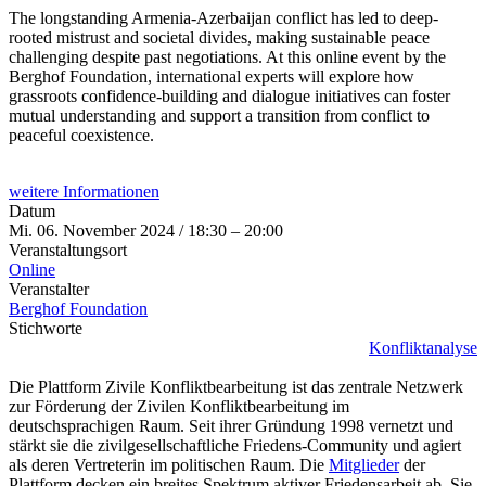
The longstanding Armenia-Azerbaijan conflict has led to deep-
rooted mistrust and societal divides, making sustainable peace
challenging despite past negotiations. At this online event by the
Berghof Foundation, international experts will explore how
grassroots confidence-building and dialogue initiatives can foster
mutual understanding and support a transition from conflict to
peaceful coexistence.
weitere Informationen
Datum
Mi. 06. November 2024 / 18:30 – 20:00
Veranstaltungsort
Online
Veranstalter
Berghof Foundation
Stichworte
Konfliktanalyse
Die Plattform Zivile Konfliktbearbeitung ist das zentrale Netzwerk
zur Förderung der Zivilen Konfliktbearbeitung im
deutschsprachigen Raum. Seit ihrer Gründung 1998 vernetzt und
stärkt sie die zivilgesellschaftliche Friedens-Community und agiert
als deren Vertreterin im politischen Raum. Die
Mitglieder
der
Plattform decken ein breites Spektrum aktiver Friedensarbeit ab. Sie