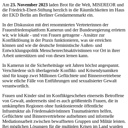
Am
23. November 2023
laden Brot für die Welt, MISEREOR und
die Friedrich-Ebert-Stiftung herzlich in die Räumlichkeiten im Haus
der EKD Berlin am Berliner Gendarmenmarkt ein.
In der Diskussion mit drei renommierten Vertreterinnen der
Frauenfriedensplattform Kamerun und der Bundesregierung erörtern
wir, wie lokale - und von Frauen getragene - Ansätze zur
Konfliktlösung in der Praxis funktionieren, was sie erreichen
können und wie die deutsche feministische Außen- und
Entwicklungspolitik Menschenrechtsaktivistinnen vor Ort in ihrer
Arbeit unterstützen und von diesen lernen kann.
In Kamerun ist die Sicherheitslage seit Jahren höchst angespannt.
Verschiedene sich überlagernde Konflikt- und Krisendynamiken
sind für knapp zwei Millionen Geflüchtete und Binnenvertriebene
sowie etliche Fälle von Entführungen und sexualisierter Gewalt
verantwortlich.
Frauen und Kinder sind im Konfliktgeschehen einerseits Betroffene
von Gewalt, andererseits sind es auch größtenteils Frauen, die in
umkämpften Regionen ohne funktionierende öffentliche
Infrastruktur als Friedensaktivistinnen Traumatisierten helfen,
Geflüchtete und Binnenvertriebene aufnehmen und informelle
Mediationsarbeit zwischen bewaffneten Gruppen und Militär leisten.
Bei möglichen Lösungen für die multiplen Krisen im Land wurden