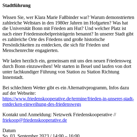
Stadtführung
Wissen Sie, wer Klara Marie Faßbinder war? Warum demonstrierten
zahlreiche Weltstars in den 1980er Jahren im Hofgarten? Was hat
die Universität Bonn mit Frieden am Hut? Und welcher Platz ist
nach einer Friedensnobelpreisträgerin benannt? In unserer Stadt gibt
es zahlreiche Orte des Friedens und große historische
Persönlichkeiten zu entdecken, die sich für Frieden und
Menschenrechte engagierten.
Wir laden herzlich ein, gemeinsam mit uns den neuen Friedensweg
durch Bonn einzuweihen! Wir starten in Beuel und laufen von dort
unter fachkundiger Führung von Station zu Station Richtung
Innenstadt.
Bei schlechtem Wetter gibt es ein Alternativprogramm, Infos dazu
auf der Webseite:
https://www.friedenskooperative.de/termine/frieden-in-unserer-stadt-
entdecken-einweihung-des-friedenswegs
Kontakt und Anmeldung: Netzwerk Friedenskooperative //
friekoop@friedenskooperative.de
Datum
So. 03. September 2023 / 14:00 – 16:00