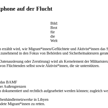
phone auf der Flucht
Bild:
Brot
für
die
Welt
den erzählt wird, wie Migrant*innen/Geflüchtete und Aktivist*innen da
 zunehmend in den Fokus von Behörden und Sicherheitsakteuren gerate
Datenauslesung oder Zerstörung) wird als Kernelement der Militarisieru
n Flüchtenden selbst sowie Aktivist*innen, die sie unterstützen.
h das BAMF
der Außengrenzen
kumentiert und rechtlich aufgearbeitet werden können; zugleich werd
schenhändlernetzwerke in Libyen
dete Migrant*innen zu retten.