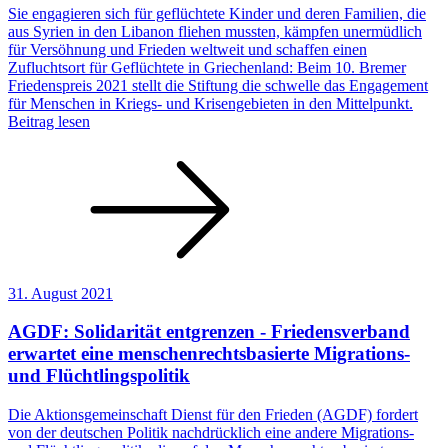
Sie engagieren sich für geflüchtete Kinder und deren Familien, die
aus Syrien in den Libanon fliehen mussten, kämpfen unermüdlich
für Versöhnung und Frieden weltweit und schaffen einen
Zufluchtsort für Geflüchtete in Griechenland: Beim 10. Bremer
Friedenspreis 2021 stellt die Stiftung die schwelle das Engagement
für Menschen in Kriegs- und Krisengebieten in den Mittelpunkt.
Beitrag lesen
31. August 2021
AGDF: Solidarität entgrenzen - Friedensverband
erwartet eine menschenrechtsbasierte Migrations-
und Flüchtlingspolitik
Die Aktionsgemeinschaft Dienst für den Frieden (AGDF) fordert
von der deutschen Politik nachdrücklich eine andere Migrations-