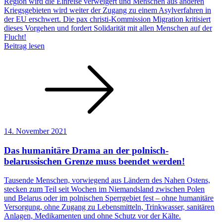
Region wird die Einreise verweigert und Menschen aus anderen
Kriegsgebieten wird weiter der Zugang zu einem Asylverfahren in
der EU erschwert. Die pax christi-Kommission Migration kritisiert
dieses Vorgehen und fordert Solidarität mit allen Menschen auf der
Flucht!
Beitrag lesen
14. November 2021
Das humanitäre Drama an der polnisch-
belarussischen Grenze muss beendet werden!
Tausende Menschen, vorwiegend aus Ländern des Nahen Ostens,
stecken zum Teil seit Wochen im Niemandsland zwischen Polen
und Belarus oder im polnischen Sperrgebiet fest – ohne humanitäre
Versorgung, ohne Zugang zu Lebensmitteln, Trinkwasser, sanitären
Anlagen, Medikamenten und ohne Schutz vor der Kälte.