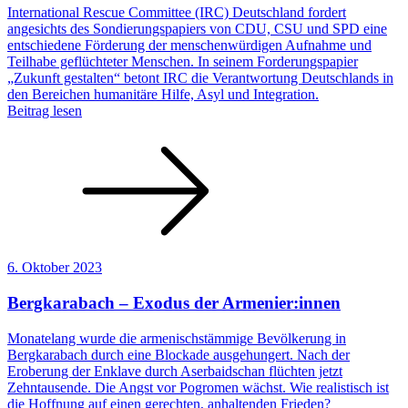
International Rescue Committee (IRC) Deutschland fordert
angesichts des Sondierungspapiers von CDU, CSU und SPD eine
entschiedene Förderung der menschenwürdigen Aufnahme und
Teilhabe geflüchteter Menschen. In seinem Forderungspapier
„Zukunft gestalten“ betont IRC die Verantwortung Deutschlands in
den Bereichen humanitäre Hilfe, Asyl und Integration.
Beitrag lesen
6. Oktober 2023
Bergkarabach – Exodus der Armenier:innen
Monatelang wurde die armenischstämmige Bevölkerung in
Bergkarabach durch eine Blockade ausgehungert. Nach der
Eroberung der Enklave durch Aserbaidschan flüchten jetzt
Zehntausende. Die Angst vor Pogromen wächst. Wie realistisch ist
die Hoffnung auf einen gerechten, anhaltenden Frieden?