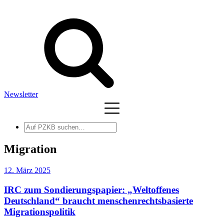
Newsletter
Auf
PZKB
suchen
Migration
12. März 2025
IRC zum Sondierungspapier: „Weltoffenes
Deutschland“ braucht menschenrechtsbasierte
Migrationspolitik