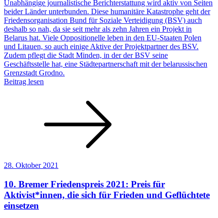
Unabhängige journalistische Berichterstattung wird aktiv von Seiten
beider Länder unterbunden. Diese humanitäre Katastrophe geht der
Friedensorganisation Bund für Soziale Verteidigung (BSV) auch
deshalb so nah, da sie seit mehr als zehn Jahren ein Projekt in
Belarus hat. Viele Oppositionelle leben in den EU-Staaten Polen
und Litauen, so auch einige Aktive der Projektpartner des BSV.
Zudem pflegt die Stadt Minden, in der der BSV seine
Geschäftsstelle hat, eine Städtepartnerschaft mit der belarussischen
Grenzstadt Grodno.
Beitrag lesen
28. Oktober 2021
10. Bremer Friedenspreis 2021: Preis für
Aktivist*innen, die sich für Frieden und Geflüchtete
einsetzen