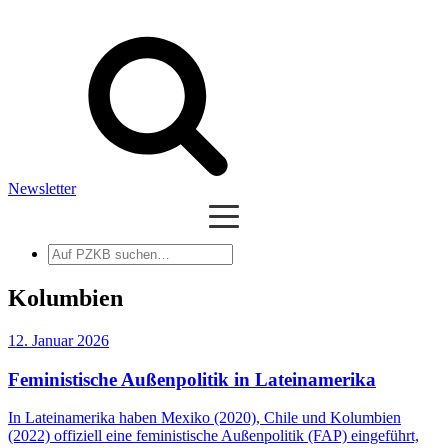
Newsletter
Auf
PZKB
suchen
Kolumbien
12. Januar 2026
Feministische Außenpolitik in Lateinamerika
In Lateinamerika haben Mexiko (2020), Chile und Kolumbien
(2022) offiziell eine feministische Außenpolitik (FAP) eingeführt,