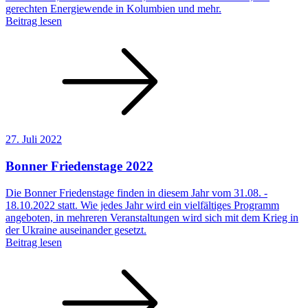
gerechten Energiewende in Kolumbien und mehr.
Beitrag lesen
27. Juli 2022
Bonner Friedenstage 2022
Die Bonner Friedenstage finden in diesem Jahr vom 31.08. -
18.10.2022 statt. Wie jedes Jahr wird ein vielfältiges Programm
angeboten, in mehreren Veranstaltungen wird sich mit dem Krieg in
der Ukraine auseinander gesetzt.
Beitrag lesen