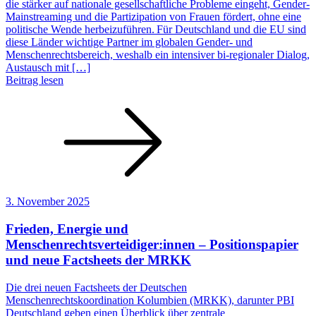
die stärker auf nationale gesellschaftliche Probleme eingeht, Gender-
Mainstreaming und die Partizipation von Frauen fördert, ohne eine
politische Wende herbeizuführen. Für Deutschland und die EU sind
diese Länder wichtige Partner im globalen Gender- und
Menschenrechtsbereich, weshalb ein intensiver bi-regionaler Dialog,
Austausch mit […]
Beitrag lesen
3. November 2025
Frieden, Energie und
Menschenrechtsverteidiger:innen – Positionspapier
und neue Factsheets der MRKK
Die drei neuen Factsheets der Deutschen
Menschenrechtskoordination Kolumbien (MRKK), darunter PBI
Deutschland geben einen Überblick über zentrale