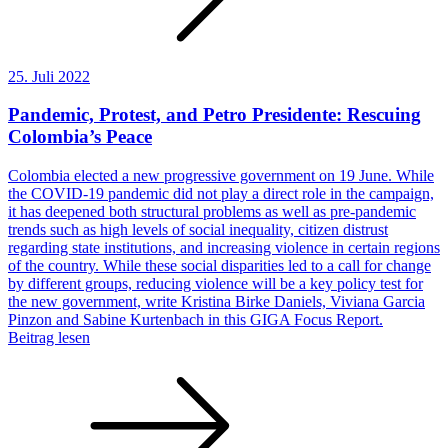
25. Juli 2022
Pandemic, Protest, and Petro Presidente: Rescuing
Colombia’s Peace
Colombia elected a new progressive government on 19 June. While
the COVID-19 pandemic did not play a direct role in the campaign,
it has deepened both structural problems as well as pre-pandemic
trends such as high levels of social inequality, citizen distrust
regarding state institutions, and increasing violence in certain regions
of the country. While these social disparities led to a call for change
by different groups, reducing violence will be a key policy test for
the new government, write Kristina Birke Daniels, Viviana Garcia
Pinzon and Sabine Kurtenbach in this GIGA Focus Report.
Beitrag lesen