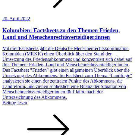
20. April 2022
Kolumbien: Factsheets zu den Themen Frieden,
Land und Menschenrechtsverteidiger:innen
Mit drei Factsheets gibt die Deutsche Menschenrechtskoordination
Kolumbien (MRKK) einen Überblick über den Stand der
Umsetzung des Friedensabkommens und konzentriert sich dabei auf
drei Themen: Frieden, Land und Menschenrechtsverteidiger:innen.
Das Factsheet "Frieden" gibt einen allgemeinen Überblick über die
Umsetzung des Abkommens. Im Factsheet zum Thema "Landfrage"
analysieren sie einen der zentralen Punkte des Abkommens, die
Landreform, und ziehen schließlich eine Bilanz der Situation von
Menschenrechtsverteidiger:innen fünf Jahre nach der
Unterzeichnung des Abkommens.
Beitrag lesen